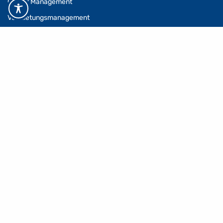
Center Management
Vermietungsmanagement
Property Management
Facility Management
Baumanagement
Technisches Management
Asset Management
Refurbishment
Consulting
HBB Hanseatische Betreuungs- und Beteiligungsgesellschaft mbH