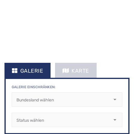
us
GALERIE
KARTE
s
GALERIE EINSCHRÄNKEN: