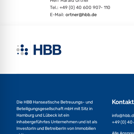
Herr Harald Ortner
Tel.: +49 (0) 40 600 907- 110
E-Mail:
ortner@hbb.de
Kontakt
Die HBB Hanseatische Betreuungs- und
Beteiligungsgesellschaft mbH mit Sitz in
Hamburg und Lübeck ist ein
info@hbb.d
inhabergeführtes Unternehmen und ist als
+49 (0) 40
InvestorIn und BetreiberIn von Immobilien
Alle Anspr