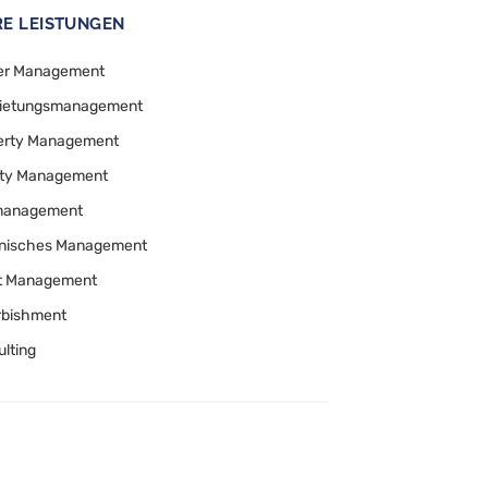
E LEISTUNGEN
er Management
ietungsmanagement
erty Management
lity Management
anagement
nisches Management
t Management
rbishment
lting