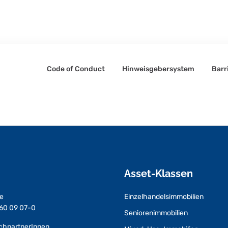
Code of Conduct
Hinweisgebersystem
Barr
Asset-Klassen
e
Einzelhandelsimmobilien
 60 09 07-0
Seniorenimmobilien
echpartnerInnen