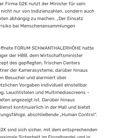
r Firma G2K nutzt der Minister für sein
 nicht nur von Indizienzahlen, sondern auch
pten abhängig zu machen. „Der Einsatz
arisiko bei Menschenansammlungen
eröffnete FORUM SCHWANTHALERHÖHE hatte
ger der HBB, dem Wirtschaftsminister
ept des gepflegten, frischen Centers
artner der Kamerasysteme, darüber hinaus
den Besucher und alarmiert über
zlichen Vorgaben individuell einstellbar
ng, Leuchtstelen und Multimediascreens –
halten angezeigt ist. Darüber hinaus
ienst kontinuierlich in der Mall und bietet
lungsfähige, abschließende „Human Control“.
2K sind sich sicher, mit dem entsprechenden
aximale Sicherheit im Einzelhandel und in