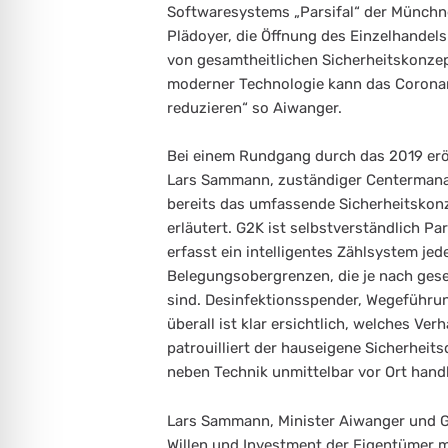
Softwaresystems „Parsifal“ der Münchne
Plädoyer, die Öffnung des Einzelhandels
von gesamtheitlichen Sicherheitskonze
moderner Technologie kann das Coron
reduzieren“ so Aiwanger.
Bei einem Rundgang durch das 2019 
Lars Sammann, zuständiger Centermana
bereits das umfassende Sicherheitskonz
erläutert. G2K ist selbstverständlich P
erfasst ein intelligentes Zählsystem je
Belegungsobergrenzen, die je nach geset
sind. Desinfektionsspender, Wegeführu
überall ist klar ersichtlich, welches Ver
patrouilliert der hauseigene Sicherheitsd
neben Technik unmittelbar vor Ort hand
Lars Sammann, Minister Aiwanger und G
Willen und Investment der Eigentümer m