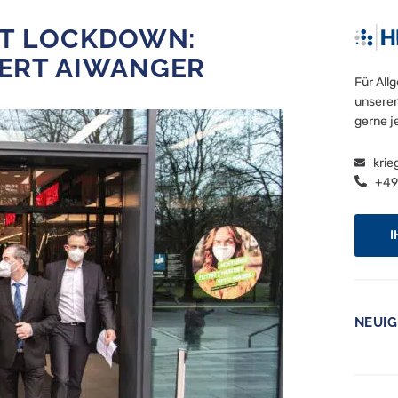
TT LOCKDOWN:
ERT AIWANGER
Für All
unseren
gerne j
krie
+49 
I
NEUIG