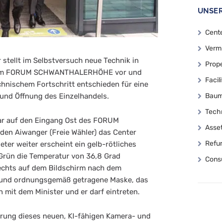
UNSER
Cent
Verm
stellt im Selbstversuch neue Technik in
Prop
rum FORUM SCHWANTHALERHÖHE vor und
Faci
chnischem Fortschritt entschieden für eine
 und Öffnung des Einzelhandels.
Baum
Tech
ar auf den Eingang Ost des FORUM
Asse
n Aiwanger (Freie Wähler) das Center
Refu
eter weiter erscheint ein gelb-rötliches
 Grün die Temperatur von 36,8 Grad
Consu
rechts auf dem Bildschirm nach dem
 und ordnungsgemäß getragene Maske, das
 mit dem Minister und er darf eintreten.
hrung dieses neuen, KI-fähigen Kamera- und