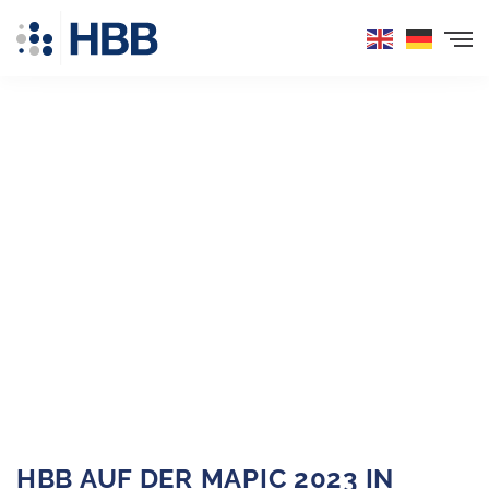
Inhalt
Direkt
zum
Menü
Direkt
zum
Footer
HBB AUF DER MAPIC 2023 IN