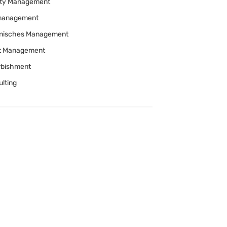
lity Management
anagement
nisches Management
t Management
rbishment
lting