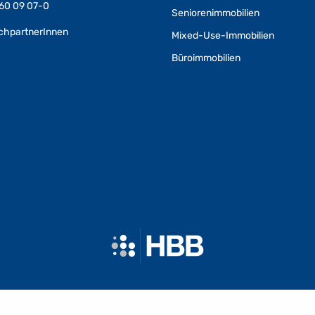
 60 09 07-0
Seniorenimmobilien
echpartnerInnen
Mixed-Use-Immobilien
Büroimmobilien
HBB Hanseatische Betreuungs- und Beteiligungsgesellschaft mbH