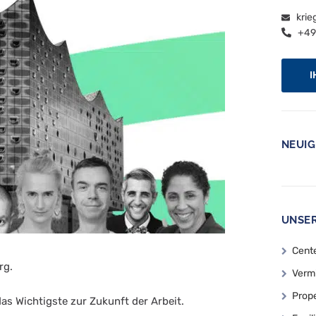
krie
+49 
I
NEUIG
UNSER
Cent
rg.
Verm
Prop
as Wichtigste zur Zukunft der Arbeit.