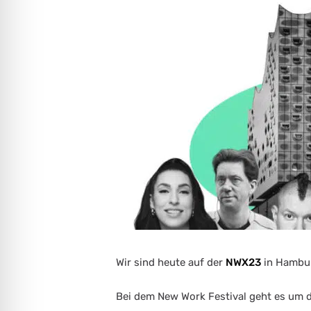
freundlicher Modus
heitsmodus
psie-sicherer Modus
Wir sind heute auf der
NWX23
in Hambu
Bei dem New Work Festival geht es um d