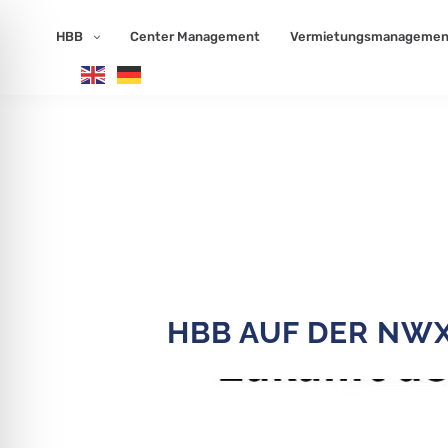
Inhalt
Direkt
zum
HBB
Center Management
Vermietungsmanagemen
Menü
Direkt
zum
Footer
HBB AUF DER NW
ehinderungsmodus
 für Anfallsicherheit