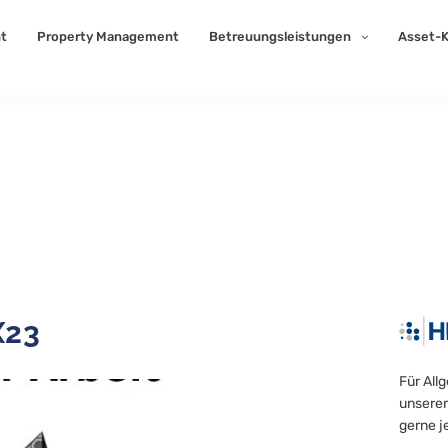
t
Property Management
Betreuungsleistungen
Asset-K
X23
Für All
unseren
gerne j