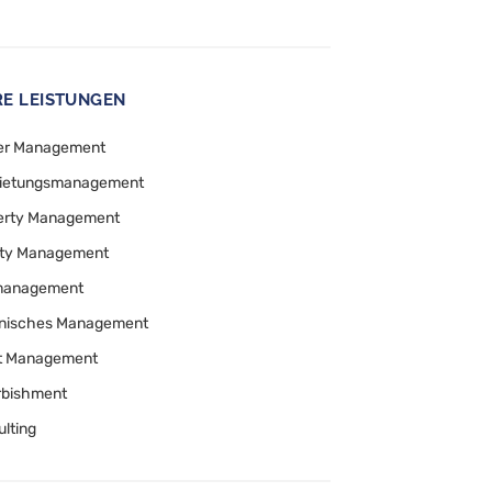
E LEISTUNGEN
er Management
ietungsmanagement
erty Management
lity Management
anagement
nisches Management
t Management
rbishment
lting