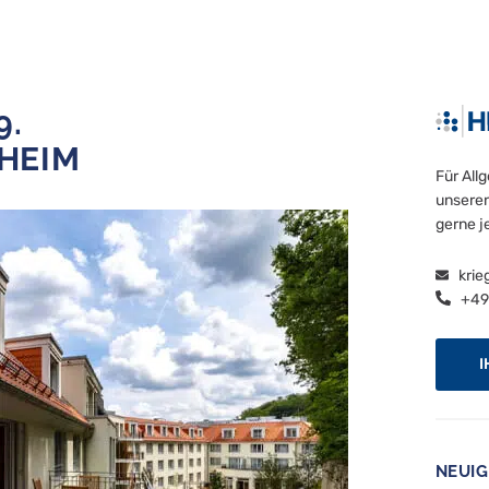
9.
HEIM
Für All
unseren
gerne j
krie
+49 
I
NEUIG