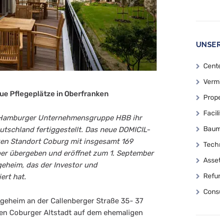
UNSER
Cent
Verm
ue Pflegeplätze in Oberfranken
Prop
Faci
e Hamburger Unternehmensgruppe HBB ihr
Baum
utschland fertiggestellt. Das neue DOMICIL-
ken Standort Coburg mit insgesamt 169
Tech
ber übergeben und eröffnet zum 1. September
Asse
egeheim, das der Investor und
Refu
ert hat.
Consu
egeheim an der Callenberger Straße 35- 37
iven Coburger Altstadt auf dem ehemaligen