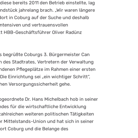
ese bereits 2011 den Betrieb einstellte, lag
dstück jahrelang brach. „Wir waren längere
dort in Coburg auf der Suche und deshalb
intensiven und vertrauensvollen
kt HBB-Geschäftsführer Oliver Radünz
es begrüßte Coburgs 3. Bürgermeister Can
n des Stadtrates, Vertretern der Verwaltung
andenen Pflegeplätze im Rahmen einer ersten
e Einrichtung sei „ein wichtiger Schritt“,
schen Versorgungssicherheit gehe.
bgeordnete Dr. Hans Michelbach hob in seiner
des für die wirtschaftliche Entwicklung
ahlreichen weiteren politischen Tätigkeiten
r Mittelstands-Union und hat sich in seiner
dort Coburg und die Belange des