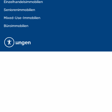
Einzelhandelsimmobilien
Seniorenimmobilien
Mixed-Use-Immobilien
Büroimmobilien
Leistungen
Center Management
Vermietungsmanagement
Property Management
Facility Management
Baumanagement
Technisches Management
Asset Management
Refurbishment