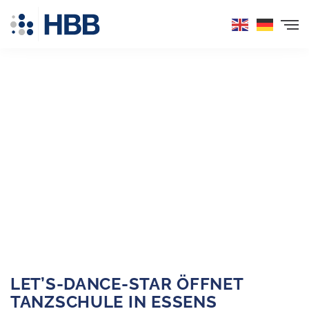
Inhalt
Direkt
zum
Menü
Direkt
zum
Footer
LET’S-DANCE-STAR ÖFFNET
TANZSCHULE IN ESSENS