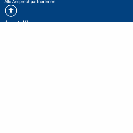
Alle AnsprechpartnerInnen
Asset-Klassen
Einzelhandelsimmobilien
Seniorenimmobilien
Mixed-Use-Immobilien
Büroimmobilien
Leistungen
Center Management
Vermietungsmanagement
Property Management
Facility Management