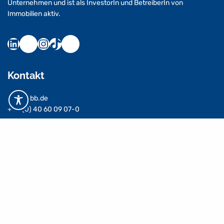
Unternehmen und ist als InvestorIn und BetreiberIn von
Immobilien aktiv.
Kontakt
info@hbb.de
+49 (0) 40 60 09 07-0
Alle AnsprechpartnerInnen
Asset-Klassen
Einzelhandelsimmobilien
Seniorenimmobilien
Mixed-Use-Immobilien