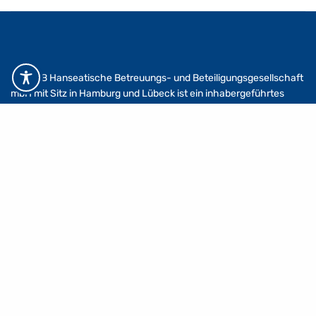
Die HBB Hanseatische Betreuungs- und Beteiligungsgesellschaft
mbH mit Sitz in Hamburg und Lübeck ist ein inhabergeführtes
Unternehmen und ist als InvestorIn und BetreiberIn von
Immobilien aktiv.
Kontakt
info@hbb.de
+49 (0) 40 60 09 07-0
Alle AnsprechpartnerInnen