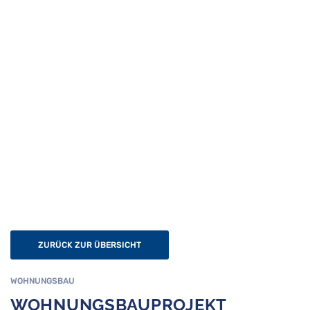
us
s
ZURÜCK ZUR ÜBERSICHT
WOHNUNGSBAU
WOHNUNGSBAUPROJEKT